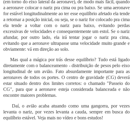
(em torno do eixo lateral da aeronave), de modo mais fácil, quando
a aeronave colocar o nariz pra cima ou pra baixo. Se uma aeronave
for estável longitudinalmente ao ter esse equilíbrio afetado ela tende
a retornar a posição inicial, ou seja, se o nariz for colocado pra cima
ela tende a voltar com o nariz para baixo, evitando perdas
excessivas de velocidades e consequentemente um estol. Se o nariz
afundar, por outro lado, ela irá tentar jogar o nariz pra cima,
evitando que a aeronave ultrapasse uma velocidade muito grande e
obviamente: vá em direção ao solo.
Mas qual a mágica por trás desse equilíbrio? Tudo está ligado
diretamente com o balanceamento - distribuição de pesos pelo eixo
longitudinal de um avião. Fato absurdamente importante para as
aeronaves de todos os portes. O centro de gravidade (CG) deverá
estar situado dentro dos limites corretos: o chamado "Passeio do
CG", para que a aeronave esteja considerada balanceada e não
encontre maiores problemas.
Daí, o avião acaba atuando como uma gangorra, por vezes
levanta o nariz, por vezes levanta a cauda, sempre em busca do
equilíbrio estável. Veja mais no vídeo e bons estudos!