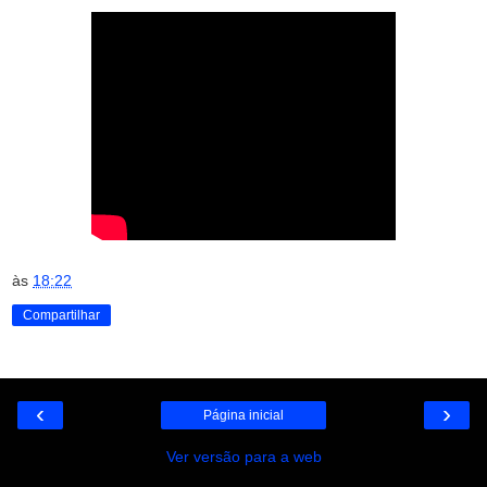
às
18:22
Compartilhar
‹
›
Página inicial
Ver versão para a web