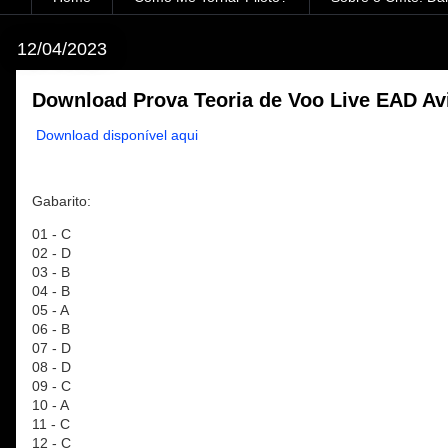
12/04/2023
Download Prova Teoria de Voo Live EAD Av
Download disponível aqui
Gabarito:
01 - C
02 - D
03 - B
04 - B
05 - A
06 - B
07 - D
08 - D
09 - C
10 - A
11 - C
12 - C