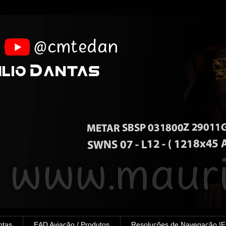
ntas
EAD Aviação / Produtos
Resoluções de Navegação I