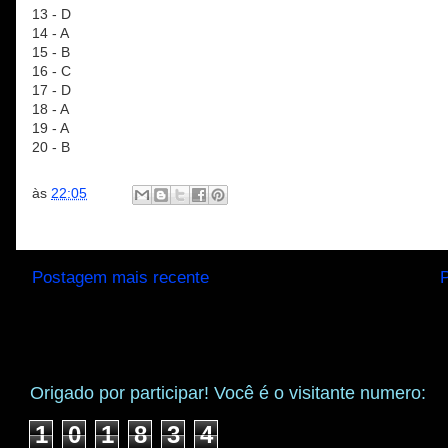
13 - D
14 - A
15 - B
16 - C
17 - D
18 - A
19 - A
20 - B
às
22:05
Postagem mais recente
P
Origado por participar! Você é o visitante numero:
1
0
1
8
3
4