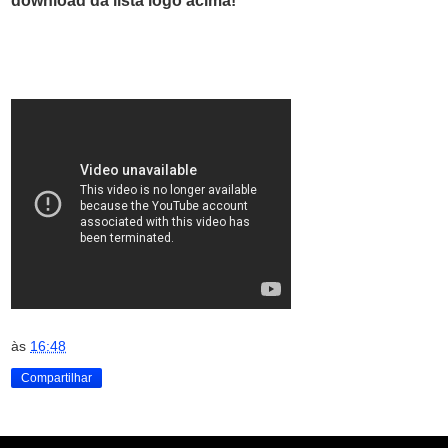
download da lista logo acima!
às
16:48
Compartilhar